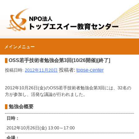
コ
ン
テ
ン
ツ
へ
メインメニュー
ス
NPO法人トップエスイ
キ
OSS若手技術者勉強会第3回(10/26開催)[終了]
ッ
投稿者:
topse-center
投稿日時:
2012年11月20日
プ
ー教育センター
2012年10月26日(金)のOSS若手技術者勉強会第3回には、32名の
方が参加し、活発な議論が行われました。
勉強会概要
日時：
2012年10月26日(金) 13:00～17:00
会場：