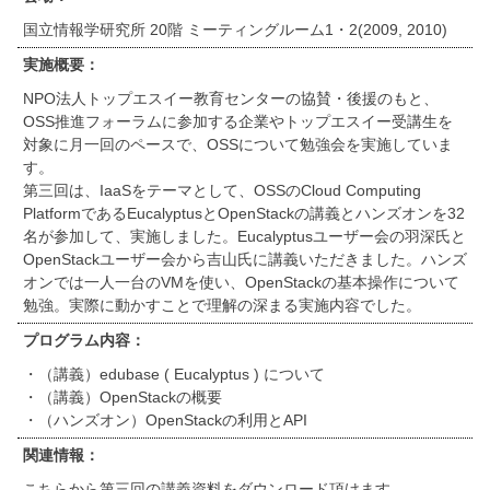
国立情報学研究所 20階 ミーティングルーム1・2(2009, 2010)
実施概要：
NPO法人トップエスイー教育センターの協賛・後援のもと、
OSS推進フォーラムに参加する企業やトップエスイー受講生を
対象に月一回のペースで、OSSについて勉強会を実施していま
す。
第三回は、IaaSをテーマとして、OSSのCloud Computing
PlatformであるEucalyptusとOpenStackの講義とハンズオンを32
名が参加して、実施しました。Eucalyptusユーザー会の羽深氏と
OpenStackユーザー会から吉山氏に講義いただきました。ハンズ
オンでは一人一台のVMを使い、OpenStackの基本操作について
勉強。実際に動かすことで理解の深まる実施内容でした。
プログラム内容：
・（講義）edubase ( Eucalyptus ) について
・（講義）OpenStackの概要
・（ハンズオン）OpenStackの利用とAPI
関連情報：
こちらから第三回の講義資料をダウンロード頂けます。