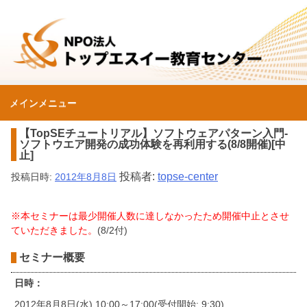
コ
ン
テ
ン
ツ
へ
メインメニュー
ス
NPO法人トップエスイ
キ
【TopSEチュートリアル】ソフトウェアパターン入門-
ッ
ソフトウエア開発の成功体験を再利用する(8/8開催)[中
止]
プ
ー教育センター
投稿者:
topse-center
投稿日時:
2012年8月8日
※本セミナーは最少開催人数に達しなかったため開催中止とさせ
ていただきました。
(8/2付)
セミナー概要
日時：
2012年8月8日(水) 10:00～17:00(受付開始: 9:30)