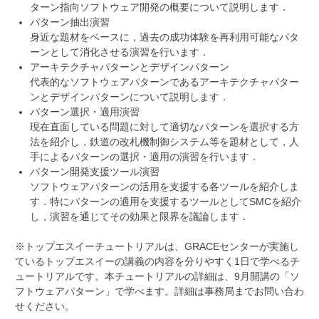
ターン指向ソフトウェア開発の概要について説明します．
パターン抽出演習
身近な題材をベースに，過去の成功体験を再利用可能なパタ
ーンとして消化させる演習を行います．
アーキテクチャパターンとデザインパターン
代表的なソフトウェアパターンであるアーキテクチャパター
ンとデザインパターンについて説明します．
パターン選択・適用演習
現在直面している問題に対して適切なパターンを選択する方
法を紹介し，鉄道の改札機制御システム等を題材として，人
手によるパターンの選択・適用の演習を行います．
パターン開発支援ツール演習
ソフトウェアパターンの活用を支援する各ツールを紹介しま
す．特にパターンの適用を支援するツールとしてSMCを紹介
し，演習を通じてその効果と限界を議論します．
※トップエスイーチュートリアルは、GRACEセンターが実施し
ているトップエスイーの講義の内容を分りやすく1日で学べるチ
ュートリアルです。本チュートリアルの詳細は、9月開講の「ソ
フトウェアパターン」で学べます。詳細は事務局までお問い合わ
せください。