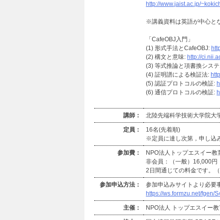
http://www.jaist.ac.jp/~kokic
※講義資料は英語が中心と
「CafeOBJ入門」
(1) 形式手法とCafeOBJ:
htt
(2) 構文と意味:
http://ci.ni
(3) 等式推論と項書換システ
(4) 証明譜による検証法:
htt
(5) 認証プロトコルの検証:
h
(6) 通信プロトコルの検証:
h
講師：
北陸先端科学技術大学院大学
定員：
16名(先着順)
※定員に達し次第，申し込
参加費：
NPO法人トップエスイー教
非会員：（一般）16,000円
2日間通じての料金です。
参加申込方法：
参加申込みサイトより必要
https://ws.formzu.net/fgen
主催：
NPO法人 トップエスイー