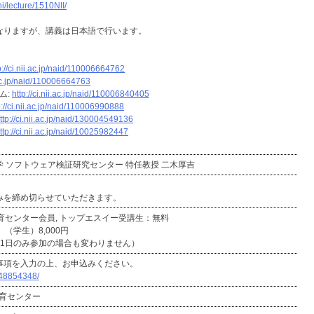
hi/lecture/1510NII/
なりますが、講義は日本語で行います。
p://ci.nii.ac.jp/naid/110006664762
i.ac.jp/naid/110006664763
ム:
http://ci.nii.ac.jp/naid/110006840405
p://ci.nii.ac.jp/naid/110006990888
ttp://ci.nii.ac.jp/naid/130004549136
ttp://ci.nii.ac.jp/naid/10025982447
 ソフトウェア検証研究センター 特任教授 二木厚吉
みを締め切らせていただきます。
育センター会員, トップエスイー受講生：無料
 （学生）8,000円
（1日のみ参加の場合も変わりません）
事項を入力の上、お申込みください。
/S48854348/
教育センター