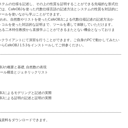
システムの仕様を記述し、その上の性質を証明することができる先端的な形式仕
は、CafeOBJを使った代数仕様言語の記述方法とシステムの性質を対話的に
ツールを使いながら学ぶことができます。
れ、自然数やリストを使ったCafeOBJによる代数仕様記述の記述方法か
トコルを使った対話的な証明まで、ツールを通して体験していただけます。
人である二木特任教授から直接学ぶことができるまたとない機会となっておりま
クライアントにて演習を行うことができます。ご自身のPCで動かしてみたい
CafeOBJ 1.5.3をインストールしてご持参ください。
CafeOBJの概要と基礎, 自然数の表現
: モジュール構造とジェネリックリスト
 CafeOBJによるモデリングと記述の実際
 CafeOBJによる証明の記述と証明の実際
義資料をダウンロードできます。