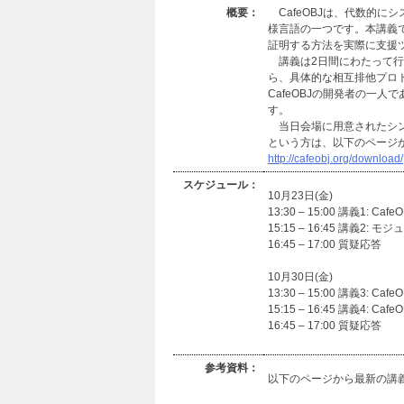
概要：
CafeOBJは、代数的に
様言語の一つです。本講義で
証明する方法を実際に支援
講義は2日間にわたって行わ
ら、具体的な相互排他プロ
CafeOBJの開発者の一
す。
当日会場に用意されたシン
という方は、以下のページから
http://cafeobj.org/download/
スケジュール：
10月23日(金)
13:30 – 15:00 講義1: 
15:15 – 16:45 講義2
16:45 – 17:00 質疑応答
10月30日(金)
13:30 – 15:00 講義3:
15:15 – 16:45 講義4:
16:45 – 17:00 質疑応答
参考資料：
以下のページから最新の講