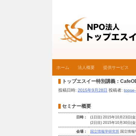
コ
ン
テ
ン
ツ
へ
ス
キ
ッ
ホーム
法人概要
提供サービス
プ
NPO法人トッ
トップエスイー特別講義：CafeOB
投稿日時:
2015年9月28日
投稿者:
topse-
セミナー概要
日時：
(1日目) 2015年10月23日(金) 
(2日目) 2015年10月30日(金) 
会場：
国立情報学研究所
国立情報学