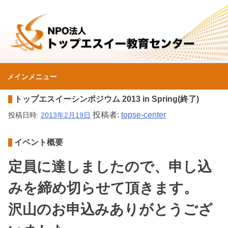
コ
ン
テ
ン
ツ
へ
メインメニュー
ス
NPO法人トップエスイ
キ
トップエスイーシンポジウム 2013 in Spring(終了)
ッ
投稿者:
topse-center
投稿日時:
2013年2月19日
プ
ー教育センター
イベント概要
定員に達しましたので、申し込
みを締め切らせて頂きます。
沢山のお申込みありがとうござ