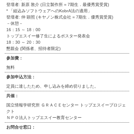
登壇者: 新原 敦介 (日立製作所 = 7期生．最優秀賞受賞)
* 「組込みソフトウェアへのKobrA法の適用」
登壇者: 仲 顕照 (キヤノン株式会社 = 7期生．優秀賞受賞)
－休憩－
16：15 ～ 18：00
トップエスイー修了生によるポスター発表会
18：30 ～ 20：30
懇親会 (関係者、招待者限定)
参加費：
無料
参加申込方法：
定員に達したため、申し込みを締め切りました。
共催：
国立情報学研究所 ＧＲＡＣＥセンター トップエスイープロジェ
クト
ＮＰＯ法人トップエスイー教育センター
お問合せ窓口：