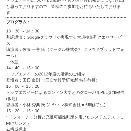
トウェア開発についての議論や今後の方向性の知見につなげれば
と思っておりますので、皆様のご参加をお待ちいたしておりま
す。
プログラム：
13：30 ～ 14：30
基調講演：Googleクラウドが実現する大規模並列クエリサービ
ス
講演者：佐藤 一憲 氏（グーグル株式会社 クラウドプラットフォ
ーム）
－休憩－
14：40 ～ 15：00
トップエスイーの2012年度の活動のご紹介
登壇者：田辺 良則 （国立情報学研究所 特任教授）
15：00 ～ 15：20
トップエスイーによるロンドン大学とのグローバルPBL参加報告
(仮題)
登壇者：小林 秀典 氏 (キヤノン株式会社 = 6期修了生)
15：20 ～ 16：00
* 「フィーチャ分析と充足可能性判定を用いたシステムテストに
向けたシステ
ム構成導出」