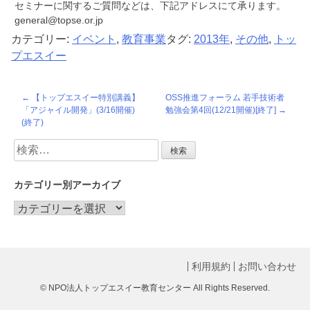
セミナーに関するご質問などは、下記アドレスにて承ります。
general@topse.or.jp
カテゴリー:
イベント
,
教育事業
タグ:
2013年
,
その他
,
トッ
プエスイー
投
【トップエスイー特別講義】
OSS推進フォーラム 若手技術者
「アジャイル開発」(3/16開催)
勉強会第4回(12/21開催)[終了]
稿
(終了)
ナ
検
索:
ビ
カテゴリー別アーカイブ
ゲ
カ
ー
テ
シ
ゴ
リ
ョ
利用規約
お問い合わせ
ー
ン
© NPO法人トップエスイー教育センター All Rights Reserved.
別
ア